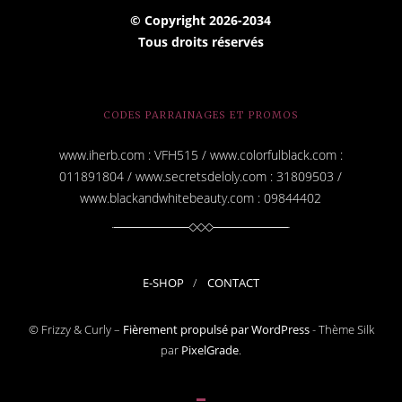
i
© Copyright
2026-2034
l
Tous droits réservés
CODES PARRAINAGES ET PROMOS
www.iherb.com : VFH515 / www.colorfulblack.com :
011891804 / www.secretsdeloly.com : 31809503 /
www.blackandwhitebeauty.com : 09844402
E-SHOP
CONTACT
© Frizzy & Curly –
Fièrement propulsé par WordPress
-
Thème Silk
par
PixelGrade
.