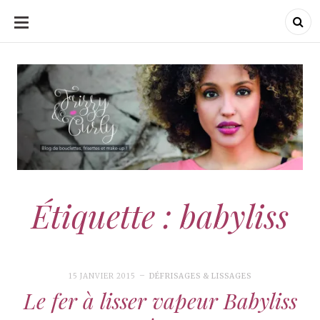
ALLER
AU
CONTENU
Frizzy & Curly
Frizzy & Curly
Étiquette : babyliss
15 JANVIER 2015
DÉFRISAGES & LISSAGES
Le fer à lisser vapeur Babyliss