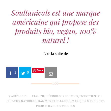
Soultanicals
est une marque
américaine qui propose des
produits bio, vegan, 100%
naturel !
Lire la suite de
Save
1
0
9 AOÛT 2015
A LA UNE
,
DÉFINIR SES BOUCLES
,
ENTRETIEN DES
CHEVEUX NATURELS
,
GAMMES CAPILLAIRES
,
MARQUES & PRODUITS
POUR CHEVEUX NATURELS