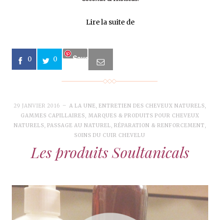
Lire la suite de
Save
0
0
29 JANVIER 2016
A LA UNE
,
ENTRETIEN DES CHEVEUX NATURELS
,
GAMMES CAPILLAIRES
,
MARQUES & PRODUITS POUR CHEVEUX
NATURELS
,
PASSAGE AU NATUREL
,
RÉPARATION & RENFORCEMENT
,
SOINS DU CUIR CHEVELU
Les produits Soultanicals