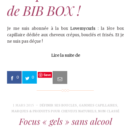
de BIB BOX !
Je me suis abonnée à la box
Lovemycurls
: la
1ère box
capillaire dédiée aux cheveux crépus, bouclés et frisés. Et je
ne suis pas déçue !
Lire la suite de
Save
0
0
1 MARS 2015
DÉFINIR SES BOUCLES
,
GAMMES CAPILLAIRES
,
MARQUES & PRODUITS POUR CHEVEUX NATURELS
,
NON CLASSÉ
Focus « gels » sans alcool