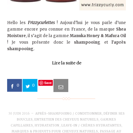
Hello les
Frizzycurlettes
! Aujourd’hui je vous parle d’une
gamme encore peu connue en France, de la marque
Shea
Moisture
, il s’agit de la gamme
Manuka Honey & Mafura Oil
! Je vous présente donc le
shampooing
et
l’après
shampooing
.
Lire la suite de
Save
0
0
30 JUIN 2016
APRÈS-SHAMPOOING / CONDITIONNER
,
DÉFINIR SES
BOUCLES
,
ENTRETIEN DES CHEVEUX NATURELS
,
GAMMES
CAPILLAIRES
,
HYDRATATION
,
LEAVE-IN / CRÈMES HYDRATANTES
,
MARQUES & PRODUITS POUR CHEVEUX NATURELS
,
PASSAGE AU