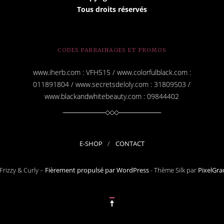
Tous droits réservés
CODES PARRAINAGES ET PROMOS
www.iherb.com : VFH515 / www.colorfulblack.com :
011891804 / www.secretsdeloly.com : 31809503 /
www.blackandwhitebeauty.com : 09844402
E-SHOP
CONTACT
Frizzy & Curly –
Fièrement propulsé par WordPress
-
Thème Silk par
PixelGra