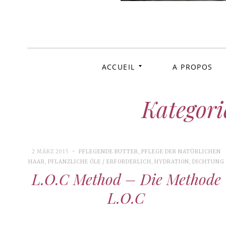
Kra
ACCUEIL
A PROPOS
Kategori
2 MÄRZ 2015
PFLEGENDE BUTTER
,
PFLEGE DER NATÜRLICHEN
HAAR
,
PFLANZLICHE ÖLE / ERFORDERLICH
,
HYDRATION
,
DICHTUNG
L.O.C Method – Die Methode
L.O.C