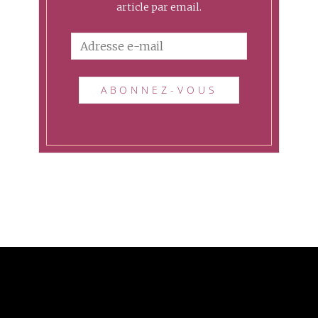
article par email.
A
d
r
e
s
s
e
e
-
m
a
i
l