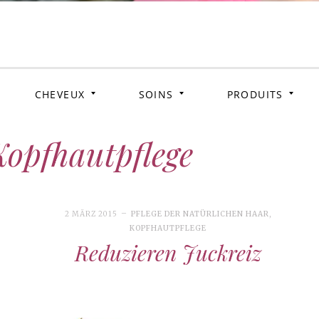
us & L
CHEVEUX
SOINS
PRODUITS
Kopfhautpflege
2 MÄRZ 2015
PFLEGE DER NATÜRLICHEN HAAR
,
KOPFHAUTPFLEGE
Reduzieren Juckreiz