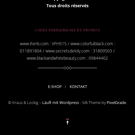
Tous droits réservés
CODES PARRAINAGES ET PROMOS
www.iherb.com : VFH515 / www.colorfulblack.com :
011891804 / www.secretsdeloly.com : 31809503 /
www.blackandwhitebeauty.com : 09844402
E-SHOP
KONTAKT
© Kraus & Lockig –
Läuft mit Wordpress
-
Silk Theme by
PixelGrade
.