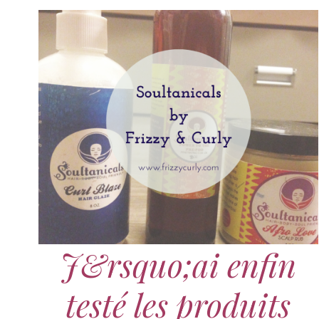
J&rsquo;ai enfin
testé les produits