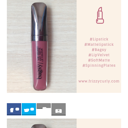
Sav
0
0
e