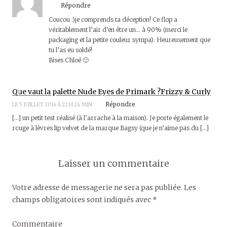
E
F
E
Répondre
N
E
N
Ê
N
Ê
Coucou :)je comprends ta déception! Ce flop a
T
Ê
T
R
T
R
véritablement l’air d’en être un… à 90% (merci le
E
R
E
)
E
)
packaging et la petite couleur sympa). Heureusement que
)
tu l’as eu soldé!
Bises Chloé 🙂
Que vaut la palette Nude Eyes de Primark ?Frizzy & Curly
Répondre
LE 5 JUILLET 2016 À 22 H 24 MIN
[…] un petit test réalisé (à l’arrache à la maison). Je porte également le
rouge à lèvres lip velvet de la marque Bagsy (que je n’aime pas du […]
Laisser un commentaire
Votre adresse de messagerie ne sera pas publiée.
Les
champs obligatoires sont indiqués avec
*
Commentaire