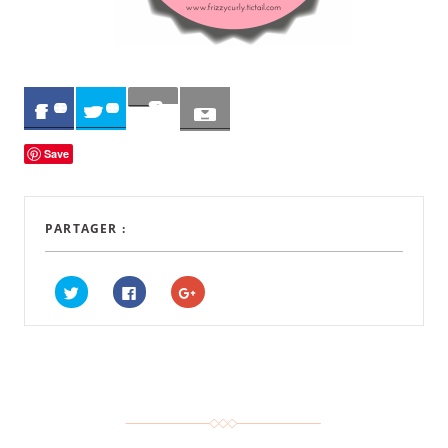
Sav
0
0
e
Save
PARTAGER :
C
C
C
L
L
L
I
I
I
Q
Q
Q
U
U
U
E
E
E
Z
Z
Z
P
P
P
O
O
O
U
U
U
R
R
R
P
P
P
A
A
A
R
R
R