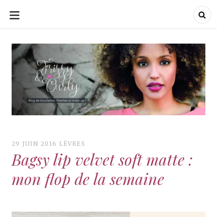
ALLER
AU
CONTENU
Frizzy & Curly
Frizzy & Curly
29 JUIN 2016
LÈVRES
Bagsy lip velvet soft matte :
mon flop de la semaine