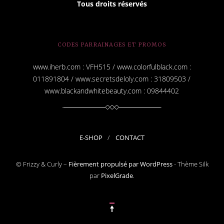
Tous droits réservés
CODES PARRAINAGES ET PROMOS
www.iherb.com : VFH515 / www.colorfulblack.com :
011891804 / www.secretsdeloly.com : 31809503 /
www.blackandwhitebeauty.com : 09844402
E-SHOP
CONTACT
© Frizzy & Curly –
Fièrement propulsé par WordPress
-
Thème Silk
par
PixelGrade
.