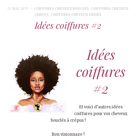
23 MAI 2015
COIFFURES CHEVEUX BOUCLÉS
,
COIFFURES CHEVEUX
CRÉPUS
,
COIFFURES CHEVEUX FRISÉS
Idées coiffures #2
Idées
coiffures
#2
Et voici d’autres idées
coiffures pour vos cheveux
bouclés à crépus !
Bon visionnage !