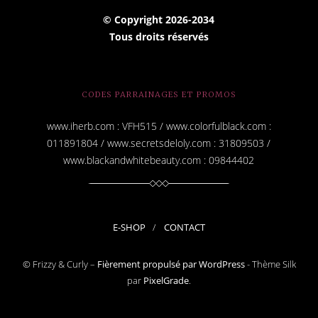
i
© Copyright
2026-2034
l
Tous droits réservés
CODES PARRAINAGES ET PROMOS
www.iherb.com : VFH515 / www.colorfulblack.com :
011891804 / www.secretsdeloly.com : 31809503 /
www.blackandwhitebeauty.com : 09844402
E-SHOP
CONTACT
© Frizzy & Curly –
Fièrement propulsé par WordPress
-
Thème Silk
par
PixelGrade
.