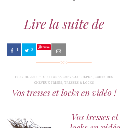
Lire la suite de
Save
1
2
15 AVRIL 2015
COIFFURES CHEVEUX CRÉPUS
,
COIFFURES
CHEVEUX FRISÉS
,
TRESSES & LOCKS
Vos tresses et locks en vidéo !
Vos tresses et
locks en vidéo