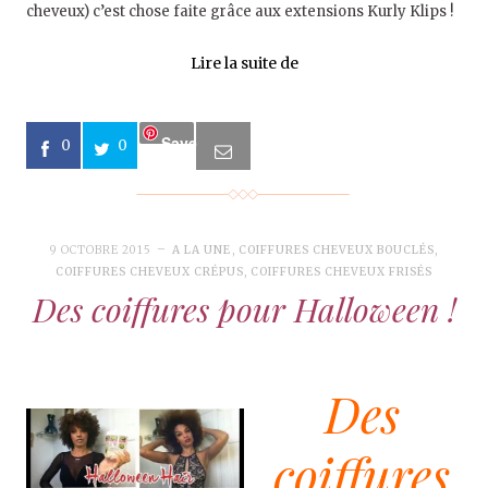
cheveux) c’est chose faite grâce aux extensions Kurly Klips !
Lire la suite de
Save
0
0
9 OCTOBRE 2015
A LA UNE
,
COIFFURES CHEVEUX BOUCLÉS
,
COIFFURES CHEVEUX CRÉPUS
,
COIFFURES CHEVEUX FRISÉS
Des coiffures pour Halloween !
Des
coiffures