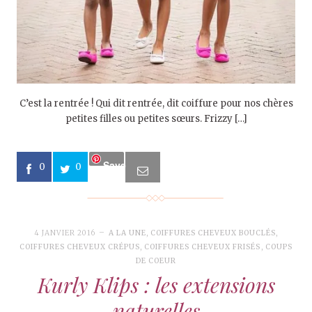
C’est la rentrée ! Qui dit rentrée, dit coiffure pour nos chères
petites filles ou petites sœurs. Frizzy […]
Save
0
0
4 JANVIER 2016
A LA UNE
,
COIFFURES CHEVEUX BOUCLÉS
,
COIFFURES CHEVEUX CRÉPUS
,
COIFFURES CHEVEUX FRISÉS
,
COUPS
DE COEUR
Kurly Klips : les extensions
naturelles