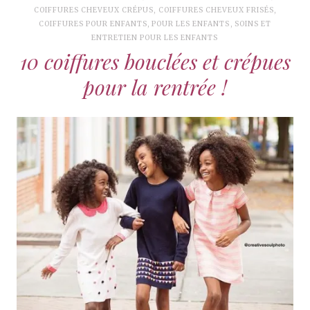
COIFFURES CHEVEUX CRÉPUS
,
COIFFURES CHEVEUX FRISÉS
,
COIFFURES POUR ENFANTS
,
POUR LES ENFANTS
,
SOINS ET
ENTRETIEN POUR LES ENFANTS
10 coiffures bouclées et crépues
pour la rentrée !