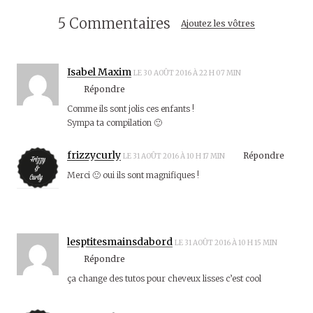
V
U
V
E
V
E
L
E
L
5 Commentaires
Ajoutez les vôtres
L
L
L
E
L
E
F
E
F
E
F
E
N
E
N
Ê
N
Ê
Isabel Maxim
LE 30 AOÛT 2016 À 22 H 07 MIN
T
Ê
T
R
T
R
Répondre
E
R
E
)
E
)
Comme ils sont jolis ces enfants !
)
Sympa ta compilation 🙂
frizzycurly
Répondre
LE 31 AOÛT 2016 À 10 H 17 MIN
Merci 🙂 oui ils sont magnifiques !
lesptitesmainsdabord
LE 31 AOÛT 2016 À 10 H 15 MIN
Répondre
ça change des tutos pour cheveux lisses c’est cool