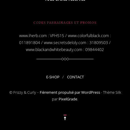
CODES PARRAINAGES ET PROMOS
www.iherb.com : VFH515 / www.colorfulblack.com :
011891804 / www.secretsdeloly.com : 31809503 /
www.blackandwhitebeauty.com : 09844402
E-SHOP
CONTACT
© Frizzy & Curly –
Fièrement propulsé par WordPress
-
Thème Silk
par
PixelGrade
.