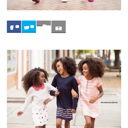
Sav
0
0
e