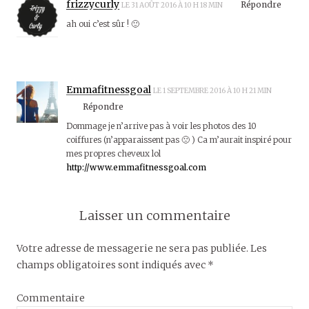
frizzycurly
Répondre
LE 31 AOÛT 2016 À 10 H 18 MIN
ah oui c’est sûr ! 🙂
Emmafitnessgoal
LE 1 SEPTEMBRE 2016 À 10 H 21 MIN
Répondre
Dommage je n’arrive pas à voir les photos des 10
coiffures (n’apparaissent pas 🙁 ) Ca m’aurait inspiré pour
mes propres cheveux lol
http://www.emmafitnessgoal.com
Laisser un commentaire
Votre adresse de messagerie ne sera pas publiée.
Les
champs obligatoires sont indiqués avec
*
Commentaire