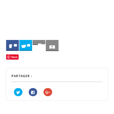
Sav
0
0
e
Save
PARTAGER :
C
C
C
L
L
L
I
I
I
Q
Q
Q
U
U
U
E
E
E
Z
Z
Z
P
P
P