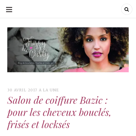
ALLER
AU
CONTENU
Frizzy & Curly
Frizzy & Curly
30 AVRIL 2017
A LA UNE
Salon de coiffure Bazic :
pour les cheveux bouclés,
frisés et locksés