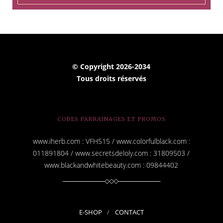
e
e
-
m
a
i
© Copyright
2026-2034
l
Tous droits réservés
CODES PARRAINAGES ET PROMOS
www.iherb.com : VFH515 / www.colorfulblack.com :
011891804 / www.secretsdeloly.com : 31809503 /
www.blackandwhitebeauty.com : 09844402
E-SHOP
CONTACT