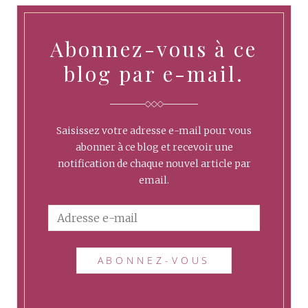
Abonnez-vous à ce
blog par e-mail.
Saisissez votre adresse e-mail pour vous
abonner à ce blog et recevoir une
notification de chaque nouvel article par
email.
A
d
r
e
s
s