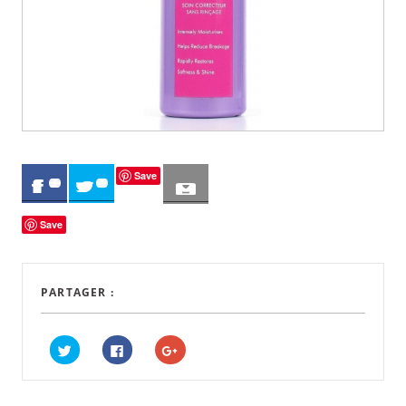
Save
0
0
Save
PARTAGER :
C
C
C
L
L
L
I
I
I
Q
Q
Q
U
U
U
E
E
E