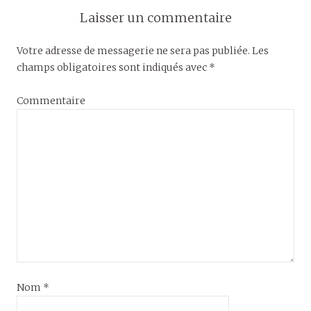
O
N
O
U
O
U
Laisser un commentaire
V
U
V
E
V
E
L
E
L
L
L
L
Votre adresse de messagerie ne sera pas publiée.
Les
E
L
E
F
E
F
champs obligatoires sont indiqués avec
*
E
F
E
N
E
N
Ê
N
Ê
T
Ê
T
Commentaire
R
T
R
E
R
E
)
E
)
)
Nom
*