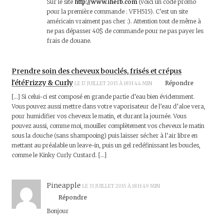
Sur le site
http://www.iherb.com
(voici un code promo
pour la première commande : VFH515). C’est un site
américain vraiment pas cher :). Attention tout de même à
ne pas dépasser 40$ de commande pour ne pas payer les
frais de douane.
Prendre soin des cheveux bouclés, frisés et crépus
l'étéFrizzy & Curly
Répondre
LE 17 JUILLET 2015 À 18 H 44 MIN
[…] Si celui-ci est composé en grande partie d’eau bien évidemment.
Vous pouvez aussi mettre dans votre vaporisateur de l’eau d’aloe vera,
pour humidifier vos cheveux le matin, et durant la journée. Vous
pouvez aussi, comme moi, mouiller complètement vos cheveux le matin
sous la douche (sans shampooing) puis laisser sécher à l’air libre en
mettant au préalable un leave-in, puis un gel redéfinissant les boucles,
comme le Kinky Curly Custard. […]
Pineapple
LE 31 JUILLET 2015 À 18 H 49 MIN
Répondre
Bonjour