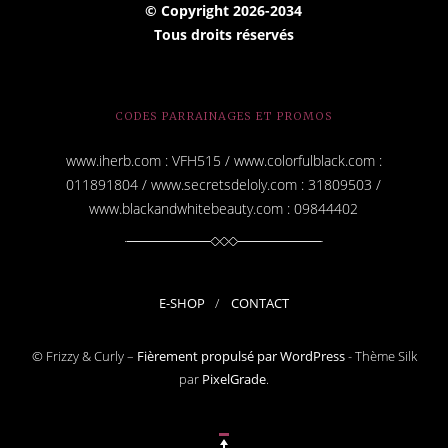
i
© Copyright
2026-2034
l
Tous droits réservés
CODES PARRAINAGES ET PROMOS
www.iherb.com : VFH515 / www.colorfulblack.com :
011891804 / www.secretsdeloly.com : 31809503 /
www.blackandwhitebeauty.com : 09844402
E-SHOP
CONTACT
© Frizzy & Curly –
Fièrement propulsé par WordPress
-
Thème Silk
par
PixelGrade
.