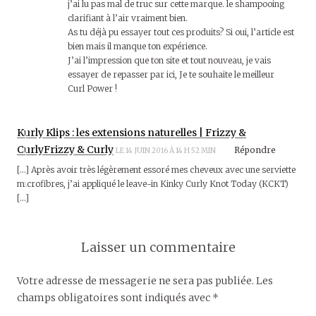
j’ai lu pas mal de truc sur cette marque. le shampooing
clarifiant à l’air vraiment bien.
As tu déjà pu essayer tout ces produits? Si oui, l’article est
bien mais il manque ton expérience.
J’ai l’impression que ton site et tout nouveau, je vais
essayer de repasser par ici, Je te souhaite le meilleur
Curl Power !
Kurly Klips : les extensions naturelles | Frizzy &
CurlyFrizzy & Curly
Répondre
LE 14 JUIN 2016 À 14 H 52 MIN
[…] Après avoir très légèrement essoré mes cheveux avec une serviette
microfibres, j’ai appliqué le leave-in Kinky Curly Knot Today (KCKT)
[…]
Laisser un commentaire
Votre adresse de messagerie ne sera pas publiée.
Les
champs obligatoires sont indiqués avec
*